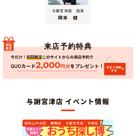
与謝宮津店 店長
岡本 健
初回
限定
今だけ！
初回限定
このサイトからの来店予約で
2,000
カード
円分
をプレゼント！
QUO
今すぐ予約
する
与謝宮津店 イベント情報
福知山中央店
舞鶴店
与謝宮津店
京都店