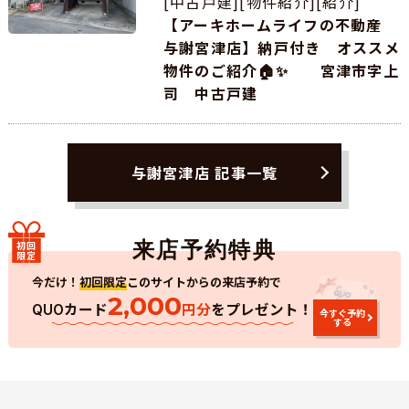
[中古戸建][物件紹介][紹介]
【アーキホームライフの不動産
与謝宮津店】納戸付き オススメ
物件のご紹介🏠✨ 宮津市字上
司 中古戸建
与謝宮津店 記事一覧
初回
限定
今だけ！
初回限定
このサイトからの来店予約で
2,000
カード
円分
をプレゼント！
QUO
今すぐ予約
する