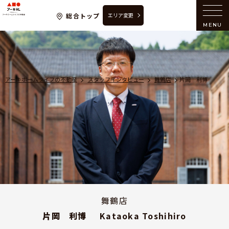
アーキホームライフの不動産
総合トップ
エリア変更
MENU
アーキホームライフの不動産
スタッフインタビュー
舞鶴店
片岡 利博
舞鶴店
片岡 利博
Kataoka Toshihiro