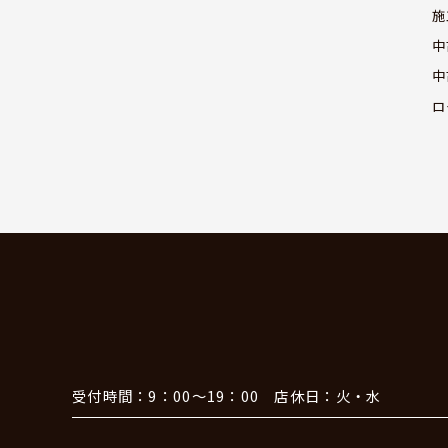
施
中
中
ロ
受付時間：9：00～19：00 店休日：火・水