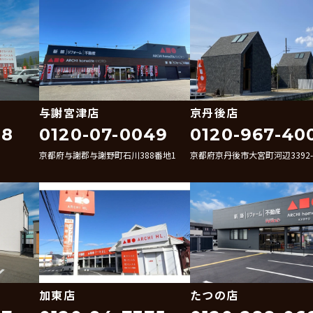
与謝宮津店
京丹後店
38
0120-07-0049
0120-967-40
京都府与謝郡与謝野町石川388番地1
京都府京丹後市大宮町河辺3392-
加東店
たつの店