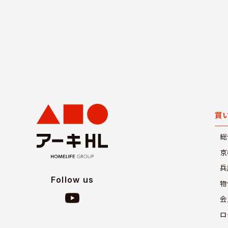
買
総
京
兵
Follow us
物
会
ロ