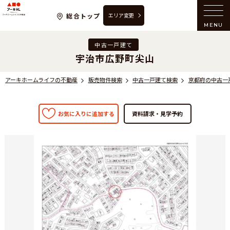
アーキホームライフの不動産
総合トップ
エリア変更
MENU
中古一戸建て
宇治市広野町尖山
アーキホームライフの不動産
販売物件検索
中古一戸建て検索
京都府の中古一
お気に入りに追加する