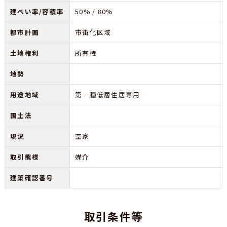
建ぺい率/容積率
50% / 80%
都市計画
市街化区域
土地権利
所有権
地勢
用途地域
第一種低層住居専用
国土法
現況
空家
取引態様
媒介
建築確認番号
取引条件等