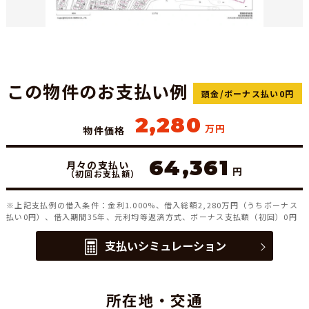
この物件のお支払い例
頭金/ボーナス払い0円
2,280
万円
物件価格
64,361
月々の支払い
円
（初回お支払額）
※上記支払例の借入条件：金利1.000%、借入総額
2,280
万円（うちボーナス
払い0円）、借入期間35年、元利均等返済方式、ボーナス支払額（初回）0円
支払いシミュレーション
所在地・交通