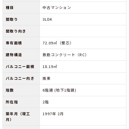
種目
中古マンション
間取り
3LDK
間取り向き
専有面積
72.09㎡（壁芯）
建物構造
鉄筋コンクリート（RC）
バルコニー面積
18.19㎡
バルコニー向き
南東
階数
6階建 (地下1階建)
所在階
2階
築年月（竣工
1997年 2月
月）