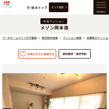
アーキホームライフの不動産
総合トップ
エリア変更
MENU
中古マンション
メゾン岡本南
アーキホームライフの不動産
販売物件検索
マンション検索
兵庫県のマンショ
お気に入りに追加する