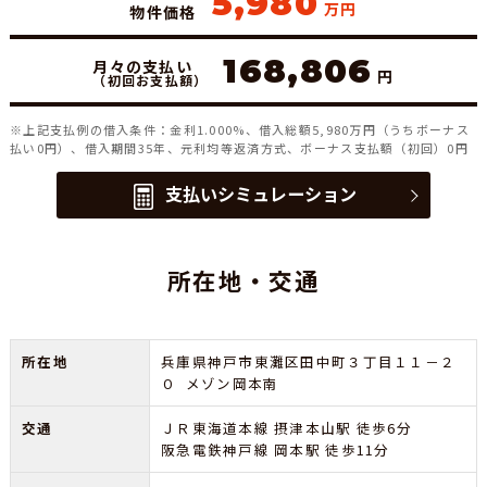
5,980
万円
物件価格
168,806
月々の支払い
円
（初回お支払額）
※上記支払例の借入条件：金利1.000%、借入総額
5,980
万円（うちボーナス
払い0円）、借入期間35年、元利均等返済方式、ボーナス支払額（初回）0円
支払いシミュレーション
所在地・交通
所在地
兵庫県神戸市東灘区田中町３丁目１１－２
０ メゾン岡本南
交通
ＪＲ東海道本線 摂津本山駅 徒歩6分
阪急電鉄神戸線 岡本駅 徒歩11分