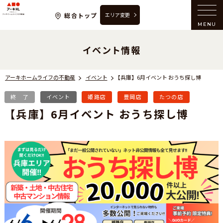
アーキホームライフの不動産
総合トップ
エリア変更
MENU
イベント情報
アーキホームライフの不動産
イベント
【兵庫】6月イベント おうち探し博
終 了
イベント
姫路店
豊岡店
たつの店
【兵庫】6月イベント おうち探し博