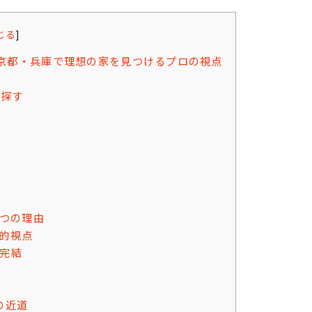
じる
]
京都・兵庫で理想の家を見つけるプロの視点
を探す
）
3つの理由
」的視点
が完結
の近道