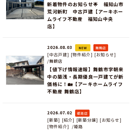
新着物件のお知らせ🌟 福知山市
荒河新町 中古戸建【アーキホー
ムライフ不動産 福知山中央
店】
2026.08.03
NEW
舞鶴店
[中古戸建]
[物件紹介]
[お知らせ]
/舞鶴店
【値下げ情報速報】舞鶴市字朝来
中の築浅・長期優良一戸建てが新
価格に！🏡【アーキホームライフ
不動産 舞鶴店】
2026.07.02
姫路店
[新築]
[紹介]
[新築分譲]
[お知らせ]
[物件紹介]
/姫路