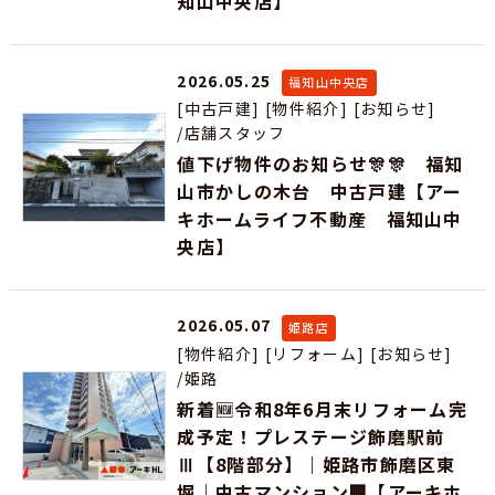
知山中央店】
2026.05.25
福知山中央店
[中古戸建]
[物件紹介]
[お知らせ]
/店舗スタッフ
値下げ物件のお知らせ🎊🎊 福知
山市かしの木台 中古戸建【アー
キホームライフ不動産 福知山中
央店】
2026.05.07
姫路店
[物件紹介]
[リフォーム]
[お知らせ]
/姫路
新着🆕令和8年6月末リフォーム完
成予定！プレステージ飾磨駅前
Ⅲ【8階部分】｜姫路市飾磨区東
堀｜中古マンション🏢【アーキホ