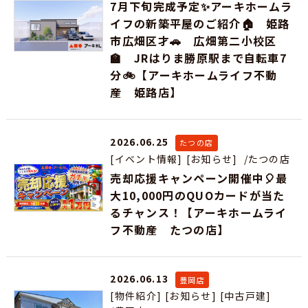
7月下旬完成予定✨アーキホームラ
イフの新築平屋のご紹介🏠 姫路
市広畑区才🚗 広畑第二小校区
🏫 JRはりま勝原駅まで自転車7
分🚲【アーキホームライフ不動
産 姫路店】
2026.06.25
たつの店
[イベント情報]
[お知らせ]
/たつの店
売却応援キャンペーン開催中🎈最
大10,000円のQUOカードが当た
るチャンス！【アーキホームライ
フ不動産 たつの店】
2026.06.13
豊岡店
[物件紹介]
[お知らせ]
[中古戸建]