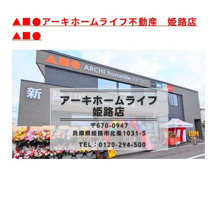
▲■●アーキホームライフ不動産 姫路店
▲■●