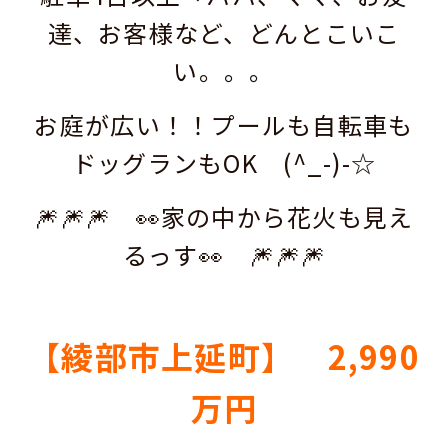
達、お客様
など、どんとこいこ
い。。。
お庭が広い！！プールも自転車も
ドッグランもOK (^_-)-☆
🎆🎆🎆 👀家の中から花火も見え
るっす👀 🎆🎆🎆
【綾部市上延町】 2,990
万円