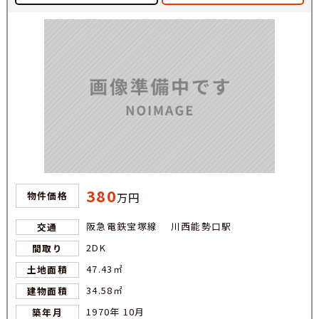
380
物件価格
万円
阪急電鉄宝塚線 川西能勢口駅
交通
2DK
間取り
47.43㎡
土地面積
34.58㎡
建物面積
1970年 10月
築年月