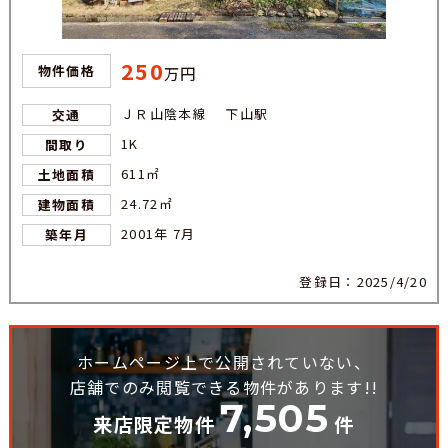
250
物件価格
万円
ＪＲ山陰本線 下山駅
交通
1K
間取り
611㎡
土地面積
24.72㎡
建物面積
2001年 7月
築年月
登録日：2025/4/20
ホームページ上で公開されていない、
店舗でのみ閲覧できる物件があります!!
7,505
来店限定物件
件