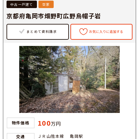
中古一戸建て
空家
京都府亀岡市畑野町広野烏帽子岩
まとめて資料請求
お気に入りに追加する
100
物件価格
万円
ＪＲ山陰本線 亀岡駅
交通