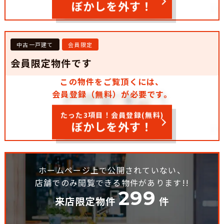
ぼかしを外す！
中古一戸建て
会員限定
会員限定物件です
この物件をご覧頂くには、
会員登録（無料）が必要です。
たった3項目！会員登録(無料)
ぼかしを外す！
ホームページ上で公開されていない、
店舗でのみ閲覧できる物件があります!!
299
来店限定物件
件